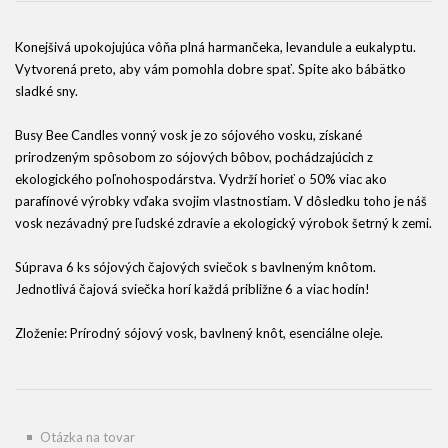
Konejšivá upokojujúca vôňa plná harmančeka, levandule a eukalyptu.
Vytvorená preto, aby vám pomohla dobre spať. Spite ako bábätko
sladké sny.
Busy Bee Candles vonný vosk je zo sójového vosku, získané
prirodzeným spôsobom zo sójových bôbov, pochádzajúcich z
ekologického poľnohospodárstva. Vydrží horieť o 50% viac ako
parafínové výrobky vďaka svojim vlastnostiam. V dôsledku toho je náš
vosk nezávadný pre ľudské zdravie a ekologický výrobok šetrný k zemi.
Súprava 6 ks sójových čajových sviečok s bavlneným knôtom.
Jednotlivá čajová sviečka horí každá približne 6 a viac hodín!
Zloženie: Prírodný sójový vosk, bavlnený knôt, esenciálne oleje.
Otázka na tovar