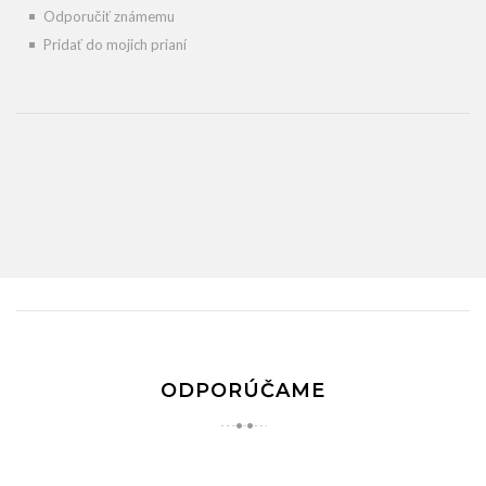
Odporučiť známemu
Pridať do mojich prianí
ODPORÚČAME