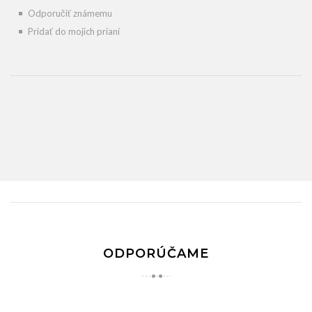
Odporučiť známemu
Pridať do mojich prianí
ODPORÚČAME