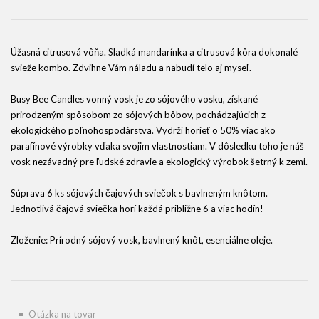
Úžasná citrusová vôňa. Sladká mandarínka a citrusová kôra dokonalé
svieže kombo. Zdvihne Vám náladu a nabudí telo aj myseľ.
Busy Bee Candles vonný vosk je zo sójového vosku, získané
prirodzeným spôsobom zo sójových bôbov, pochádzajúcich z
ekologického poľnohospodárstva. Vydrží horieť o 50% viac ako
parafínové výrobky vďaka svojim vlastnostiam. V dôsledku toho je náš
vosk nezávadný pre ľudské zdravie a ekologický výrobok šetrný k zemi.
Súprava 6 ks sójových čajových sviečok s bavlneným knôtom.
Jednotlivá čajová sviečka horí každá približne 6 a viac hodín!
Zloženie: Prírodný sójový vosk, bavlnený knôt, esenciálne oleje.
Otázka na tovar