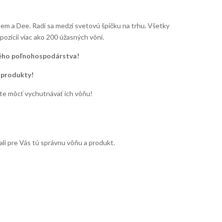
em a Dee. Radí sa medzi svetovú špičku na trhu. Všetky
pozícii viac ako 200 úžasných vôní.
kého poľnohospodárstva!
 produkty!
ete môcť vychutnávať ich vôňu!
li pre Vás tú správnu vôňu a produkt.