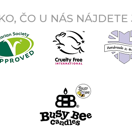
O, ČO U NÁS NÁJDETE JE 