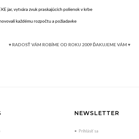
E jar, vytvára zvuk praskajúcich polienok v krbe
yhovovali každému rozpočtu a požiadavke
♥ RADOSŤ VÁM ROBÍME OD ROKU 2009 ĎAKUJEME VÁM ♥
S
NEWSLETTER
e
Prihlásiť sa