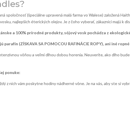
dles?
ná spoločnosť (špeciálne upravená malá farma vo Walese) založená Haith
u, najlepších éterických olejov. Je z čoho vyberať, zákazníci majú k dis
gánske a 100% prírodné produkty, sójový vosk pochádza z ekologic
ú parafín (ZÍSKAVA SA POMOCOU RAFINÁCIE ROPY), ani iné ropné
 intenzívnou vôňou a veľmi dlhou dobou horenia. Neuveríte, ako dlho bud
šej ponuke:
ý z nich vám poskytne hodiny nádherné vône. Je na vás, aby ste si vybra