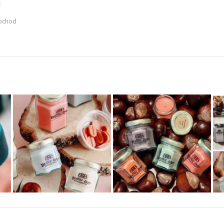
t
bchod