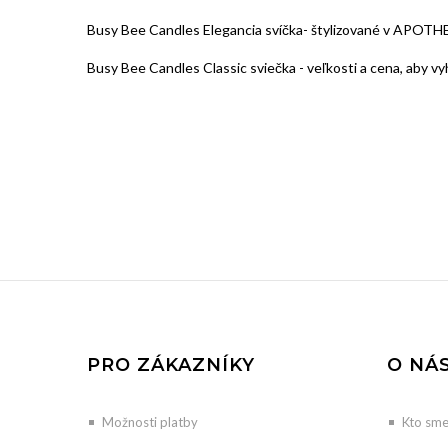
Busy Bee Candles Elegancia svíčka- štylizované v APOTHEK
Busy Bee Candles Classic sviečka - veľkosti a cena, aby v
PRO ZÁKAZNÍKY
O NÁ
Možnosti platby
Kto sm