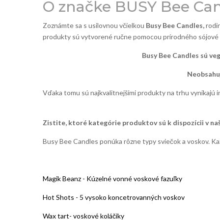
O značke BUSY Bee Can
Zoznámte sa s usilovnou včielkou
Busy Bee Candles,
rodin
produkty sú vytvorené ručne pomocou prírodného sójové vosk
Busy Bee Candles sú ve
Neobsahuj
Vďaka tomu sú najkvalitnejšími produkty na trhu vynikajú
Zistite, ktoré kategórie produktov sú k dispozícii v na
Busy Bee Candles ponúka rôzne typy sviečok a voskov. Každ
Magik Beanz - Kúzelné vonné voskové fazuľky
Hot Shots - 5 vysoko koncetrovanných voskov
Wax tart- voskové koláčiky