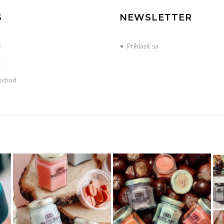
S
NEWSLETTER
e
Prihlásiť sa
t
bchod