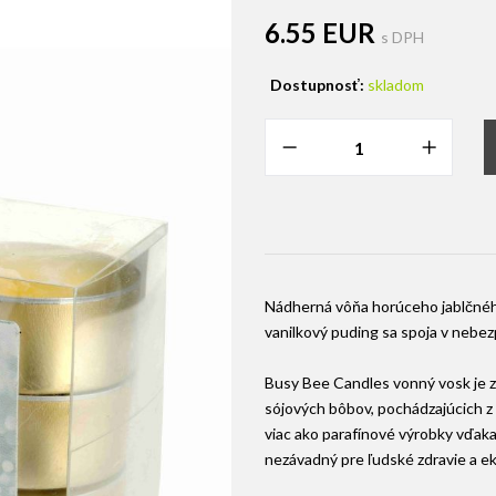
6.55 EUR
s DPH
Dostupnosť:
skladom
Nádherná vôňa horúceho jablčného
vanilkový puding sa spoja v nebez
Busy Bee Candles vonný vosk je 
sójových bôbov, pochádzajúcich z
viac ako parafínové výrobky vďaka
nezávadný pre ľudské zdravie a ek