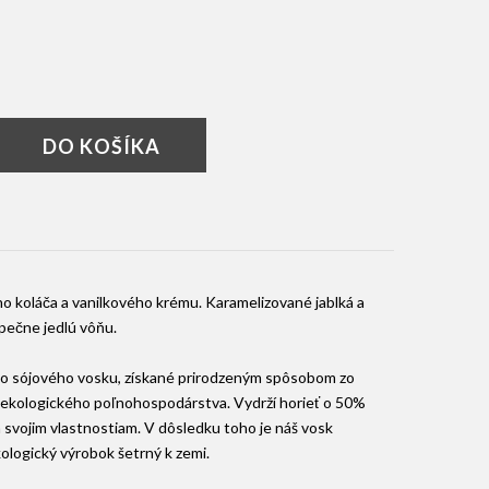
DO KOŠÍKA
 koláča a vanilkového krému. Karamelizované jablká a
pečne jedlú vôňu.
zo sójového vosku, získané prirodzeným spôsobom zo
 ekologického poľnohospodárstva. Vydrží horieť o 50%
 svojim vlastnostiam. V dôsledku toho je náš vosk
ologický výrobok šetrný k zemi.