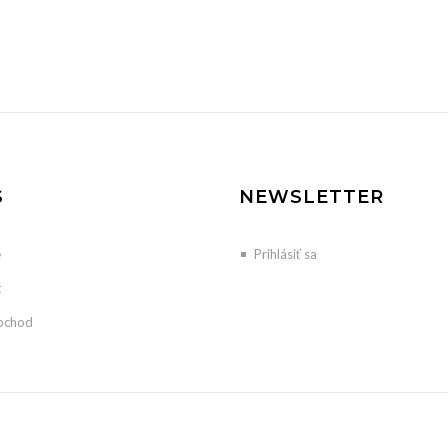
S
NEWSLETTER
e
Prihlásiť sa
t
bchod