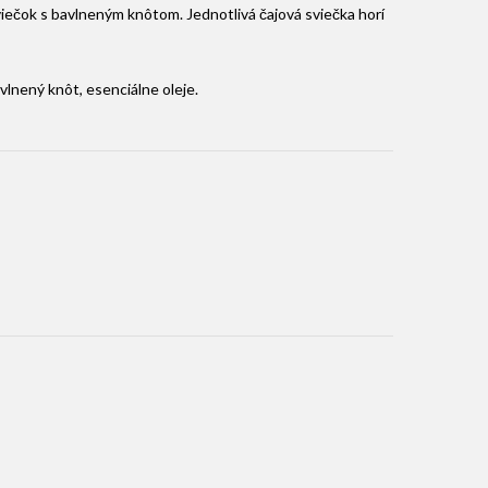
iečok s bavlneným knôtom. Jednotlivá čajová sviečka horí
vlnený knôt, esenciálne oleje.