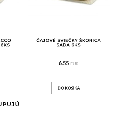
ACCO
ČAJOVÉ SVIEČKY ŠKORICA
 6KS
SADA 6KS
6.55
EUR
KUPUJÚ