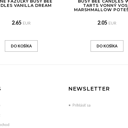
NÉ FAZUĽKY BUSY BEE
BUSY BEE CANDLES 
DLES VANILLA DREAM
TARTS VONNÝ VOS
MARSHMALLOW POTEŠ
2.65
2.05
EUR
EUR
S
NEWSLETTER
e
Prihlásiť sa
t
bchod