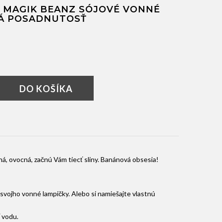
 MAGIK BEANZ SÓJOVÉ VONNÉ
Á POSADNUTOSŤ
DO KOŠÍKA
á, ovocná, začnú Vám tiecť sliny. Banánová obsesia!
svojho vonné lampičky. Alebo si namiešajte vlastnú
 vodu.