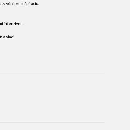
y vôní pre inšpiráciu.
mi intenzívne.
n a viac!