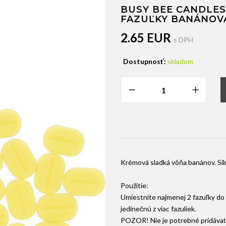
BUSY BEE CANDLES
FAZUĽKY BANÁNOV
2.65 EUR
s DPH
Dostupnosť:
skladom
Krémová sladká vôňa banánov. Siln
Použitie:
Umiestnite najmenej 2 fazuľky do 
jedinečnú z viac fazuliek.
POZOR! Nie je potrebné pridávať