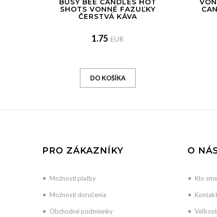
BUSY BEE CANDLES HOT
VON
SHOTS VONNÉ FAZUĽKY
CAN
ČERSTVÁ KÁVA
1.75
EUR
PRO ZÁKAZNÍKY
O NÁ
Možnosti platby
Kto sm
Možnosti doručenia
Kontak
Obchodné podmienky
Veľkoo