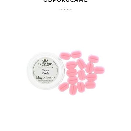
ODPORÚČAME