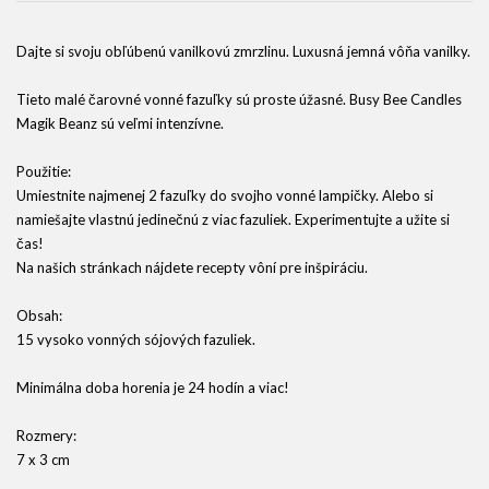
Dajte si svoju obľúbenú vanilkovú zmrzlinu. Luxusná jemná vôňa vanilky.
Tieto malé čarovné vonné fazuľky sú proste úžasné. Busy Bee Candles
Magik Beanz sú veľmi intenzívne.
Použitie:
Umiestnite najmenej 2 fazuľky do svojho vonné lampičky. Alebo si
namiešajte vlastnú jedinečnú z viac fazuliek. Experimentujte a užite si
čas!
Na našich stránkach nájdete recepty vôní pre inšpiráciu.
Obsah:
15 vysoko vonných sójových fazuliek.
Minimálna doba horenia je 24 hodín a viac!
Rozmery:
7 x 3 cm