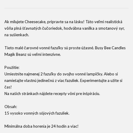
Ak milujete Cheesecake, pripravte sa na lásku! Táto veľmi realistická
vôňa plná šťavnatých čučoriedok, hodvábna vanilka a smotanový syr,
na sušienkach.
Tieto malé čarovné vonné fazuľky sú proste úžasné. Busy Bee Candles
Magik Beanz sú veľmi intenzívne.
Použitie:
Umiestnite najmenej 2 fazuľky do svojho vonné lampičky. Alebo si
namiešajte vlastnú jedinečnú z viac fazuliek. Experimentujte a užite si
čas!
Na našich stránkach nájdete recepty vôní pre inšpiráciu.
Obsah:
15 vysoko vonných sójových fazuliek.
Minimálna doba horenia je 24 hodín a viac!