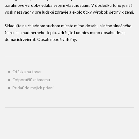
parafínové výrobky vďaka svojim vlastnostiam. V dôsledku toho je náš
vosk nezávadný pre ľudské zdravie a ekologický výrobok šetrný k zemi.
Skladujte na chladnom suchom mieste mimo dosahu silného slnečného
žiarenia a nadmerného tepla. Udržujte Lumpies mimo dosahu detí a
domácich zvierat. Obsah nepožívateľný.
Otázka na tovar
Odporučiť známemu
Pridať do mojich prianí