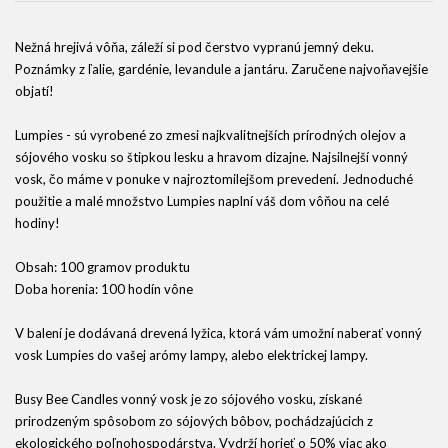
Nežná hrejivá vôňa, záleží si pod čerstvo vypranú jemný deku.
Poznámky z ľalie, gardénie, levandule a jantáru. Zaručene najvoňavejšie
objatí!
Lumpies - sú vyrobené zo zmesi najkvalitnejších prírodných olejov a
sójového vosku so štipkou lesku a hravom dizajne. Najsilnejší vonný
vosk, čo máme v ponuke v najroztomilejšom prevedení. Jednoduché
použitie a malé množstvo Lumpies naplní váš dom vôňou na celé
hodiny!
Obsah: 100 gramov produktu
Doba horenia: 100 hodín vône
V balení je dodávaná drevená lyžica, ktorá vám umožní naberať vonný
vosk Lumpies do vašej arómy lampy, alebo elektrickej lampy.
Busy Bee Candles vonný vosk je zo sójového vosku, získané
prirodzeným spôsobom zo sójových bôbov, pochádzajúcich z
ekologického poľnohospodárstva. Vydrží horieť o 50% viac ako