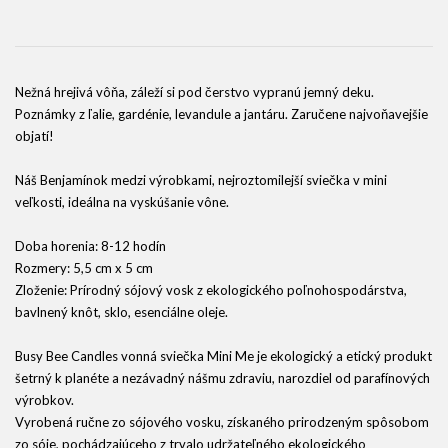
Nežná hrejivá vôňa, záleží si pod čerstvo vypranú jemný deku.
Poznámky z ľalie, gardénie, levandule a jantáru. Zaručene najvoňavejšie
objatí!
Náš Benjamínok medzi výrobkami, nejroztomilejší sviečka v mini
veľkosti, ideálna na vyskúšanie vône.
Doba horenia: 8-12 hodín
Rozmery: 5,5 cm x 5 cm
Zloženie: Prírodný sójový vosk z ekologického poľnohospodárstva,
bavlnený knôt, sklo, esenciálne oleje.
Busy Bee Candles vonná sviečka Mini Me je ekologický a etický produkt
šetrný k planéte a nezávadný nášmu zdraviu, narozdiel od parafínových
výrobkov.
Vyrobená ručne zo sójového vosku, získaného prirodzeným spôsobom
zo sóje, pochádzajúceho z trvalo udržateľného ekologického