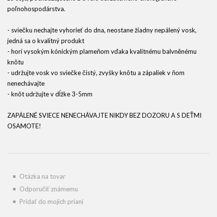
poľnohospodárstva.
- sviečku nechajte vyhorieť do dna, neostane žiadny nepálený vosk,
jedná sa o kvalitný produkt
- horí vysokým kónickým plameňom vďaka kvalitnému balvněnému
knôtu
- udržujte vosk vo sviečke čistý, zvyšky knôtu a zápaliek v ňom
nenechávajte
- knôt udržujte v dĺžke 3-5mm
ZAPÁLENÉ SVIECE NENECHÁVAJTE NIKDY BEZ DOZORU A S DEŤMI
OSAMOTE!
Otázka na tovar
Odporučiť známemu
Pridať do mojich prianí