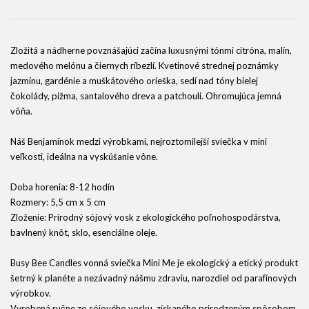
Zložitá a nádherne povznášajúci začína luxusnými tónmi citróna, malín,
medového melónu a čiernych ríbezlí. Kvetinové strednej poznámky
jazmínu, gardénie a muškátového orieška, sedí nad tóny bielej
čokolády, pižma, santalového dreva a patchouli. Ohromujúca jemná
vôňa.
Náš Benjamínok medzi výrobkami, nejroztomilejší sviečka v mini
veľkosti, ideálna na vyskúšanie vône.
Doba horenia: 8-12 hodín
Rozmery: 5,5 cm x 5 cm
Zloženie: Prírodný sójový vosk z ekologického poľnohospodárstva,
bavlnený knôt, sklo, esenciálne oleje.
Busy Bee Candles vonná sviečka Mini Me je ekologický a etický produkt
šetrný k planéte a nezávadný nášmu zdraviu, narozdiel od parafínových
výrobkov.
Vyrobená ručne zo sójového vosku, získaného prirodzeným spôsobom