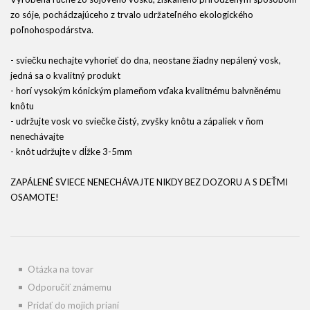
zo sóje, pochádzajúceho z trvalo udržateľného ekologického
poľnohospodárstva.
- sviečku nechajte vyhorieť do dna, neostane žiadny nepálený vosk,
jedná sa o kvalitný produkt
- horí vysokým kónickým plameňom vďaka kvalitnému balvněnému
knôtu
- udržujte vosk vo sviečke čistý, zvyšky knôtu a zápaliek v ňom
nenechávajte
- knôt udržujte v dĺžke 3-5mm
ZAPÁLENÉ SVIECE NENECHÁVAJTE NIKDY BEZ DOZORU A S DEŤMI
OSAMOTE!
Otázka na tovar
Odporučiť známemu
Pridať do mojich prianí