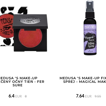
EDUSA 'S MAKE-UP
MEDUSA 'S MAKE-UP FI
ČENÝ OČNÝ TIEŇ - FER
SPREJ - MAGICAL MA
SURE
6.4
7.64
EUR
8
EUR
9.55