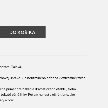
DO KOŠÍKA
entom. Fialová.
rchovej úprave. Od neutrálneho odtieňa k extrémnej farbe.
čné primer pre získanie dramatického efektu, alebo
u tekuté očné linky. Potom naneste očné tiene, ako
ry a tvár.