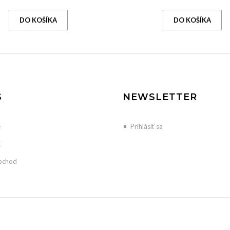
S
NEWSLETTER
e
Prihlásiť sa
t
bchod