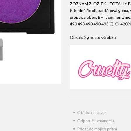
ZOZNAM ZLOŽIEK - TOTALLY
Prírodné škrob, xantánová guma, si
propylparabén, BHT, pigment, môž
490 493 490 490 493 C), CI 4209
Obsah: 2g netto výrobku
Otázka na tovar
Odporučiť známemu
Pridať do mojich prianí