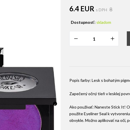
6.4 EUR
8
s DPH
Dostupnosť:
skladom
Popis farby: Lesk s bohatým pigm
Zapečený očný tieň v lesklej pov
Ako používať: Naneste Stick It! O
použite Eyeliner Seal k vytvoreni
obvykle. Možno aplikovať na oči, pe