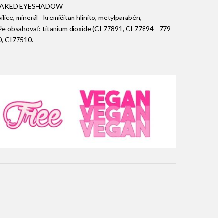
 BAKED EYESHADOW
lice, minerál - kremičitan hlinito, metylparabén,
e obsahovať: titanium dioxide (CI 77891, CI 77894 - 779
0, CI77510.