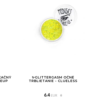
XAČNÝ
✨GLITTERGASM OČNÉ
KEUP
TRBLIETANIE - CLUELESS
6.4
EUR
8