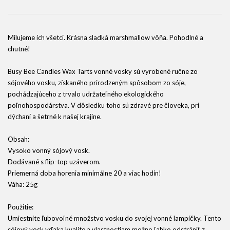
Milujeme ich všetci. Krásna sladká marshmallow vôňa. Pohodlné a
chutné!
Busy Bee Candles Wax Tarts vonné vosky sú vyrobené ručne zo
sójového vosku, získaného prirodzeným spôsobom zo sóje,
pochádzajúceho z trvalo udržateľného ekologického
poľnohospodárstva. V dôsledku toho sú zdravé pre človeka, pri
dýchaní a šetrné k našej krajine.
Obsah:
Vysoko vonný sójový vosk.
Dodávané s flip-top uzáverom.
Priemerná doba horenia minimálne 20 a viac hodín!
Váha: 25g
Použitie:
Umiestnite ľubovoľné množstvo vosku do svojej vonné lampičky. Tento
sójový vosk vďaka kvalite a vlastnostiam možno ľahko odstrániť z