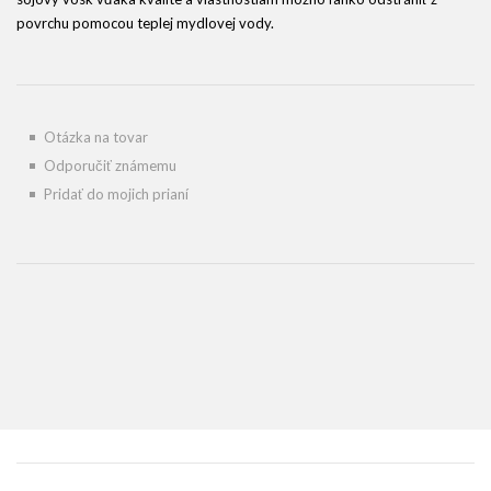
povrchu pomocou teplej mydlovej vody.
Otázka na tovar
Odporučiť známemu
Pridať do mojich prianí