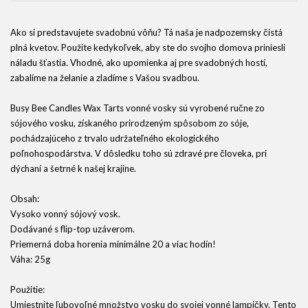
Ako si predstavujete svadobnú vôňu? Tá naša je nadpozemsky čistá
plná kvetov. Použite kedykoľvek, aby ste do svojho domova priniesli
náladu šťastia. Vhodné, ako upomienka aj pre svadobných hostí,
zabalíme na želanie a zladíme s Vašou svadbou.
Busy Bee Candles Wax Tarts vonné vosky sú vyrobené ručne zo
sójového vosku, získaného prirodzeným spôsobom zo sóje,
pochádzajúceho z trvalo udržateľného ekologického
poľnohospodárstva. V dôsledku toho sú zdravé pre človeka, pri
dýchaní a šetrné k našej krajine.
Obsah:
Vysoko vonný sójový vosk.
Dodávané s flip-top uzáverom.
Priemerná doba horenia minimálne 20 a viac hodín!
Váha: 25g
Použitie:
Umiestnite ľubovoľné množstvo vosku do svojej vonné lampičky. Tento