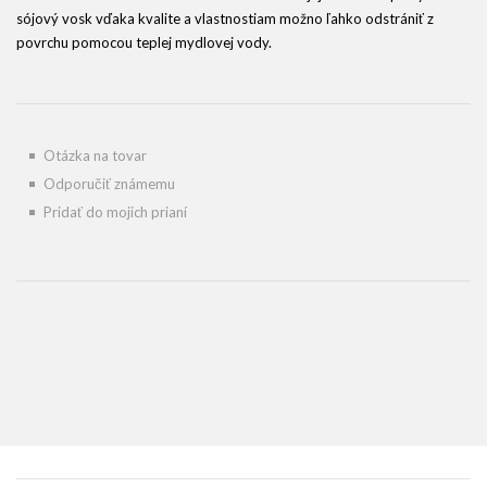
sójový vosk vďaka kvalite a vlastnostiam možno ľahko odstrániť z
povrchu pomocou teplej mydlovej vody.
Otázka na tovar
Odporučiť známemu
Pridať do mojich prianí