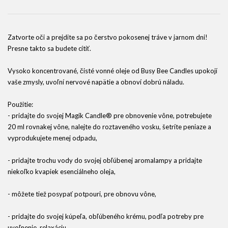
Zatvorte oči a prejdite sa po čerstvo pokosenej tráve v jarnom dni!
Presne takto sa budete cítiť.
Vysoko koncentrované, čisté vonné oleje od Busy Bee Candles upokojí
vaše zmysly, uvoľní nervové napätie a obnoví dobrú náladu.
Použitie:
- pridajte do svojej Magik Candle® pre obnovenie vône, potrebujete
20 ml rovnakej vône, nalejte do roztaveného vosku, šetríte peniaze a
vyprodukujete menej odpadu,
- pridajte trochu vody do svojej obľúbenej aromalampy a pridajte
niekoľko kvapiek esenciálneho oleja,
- môžete tiež posypať potpouri, pre obnovu vône,
- pridajte do svojej kúpeľa, obľúbeného krému, podľa potreby pre
uvoľnenie, relaxáciu.