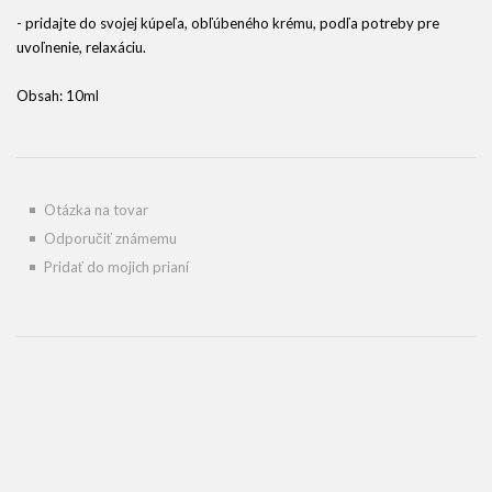
- pridajte do svojej kúpeľa, obľúbeného krému, podľa potreby pre
uvoľnenie, relaxáciu.
Obsah: 10ml
Otázka na tovar
Odporučiť známemu
Pridať do mojich prianí