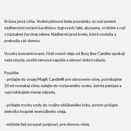
Krásna jarná vôňa. Vodné pižmové biele poznámky sú zvýraznené
nádhernými notami karafiátov, tygrových ľalie, alyssumu, orchideí a ruží
s náznakmi čerstvej zelene. Nádherné jarné kvety, ktoré osviežia a
prebudia váš domov.
Vysoko koncentrované, čisté vonné oleje od Busy Bee Candles upokojí
vaše zmysly, uvoľní nervové napätie a obnoví dobrú náladu.
Použitie:
- pridajte do svojej Magik Candle® pre obnovenie vône, potrebujete
20 ml rovnakej vône, nalejte do roztaveného vosku, šetríte peniaze a
vyprodukujete menej odpadu,
- pridajte trochu vody do svojho obľúbeného krbu, potom pridajte
niekoľko kvapiek esenciálneho oleja,
- môžete tiež posypať potpouri, pre obnovu vône,