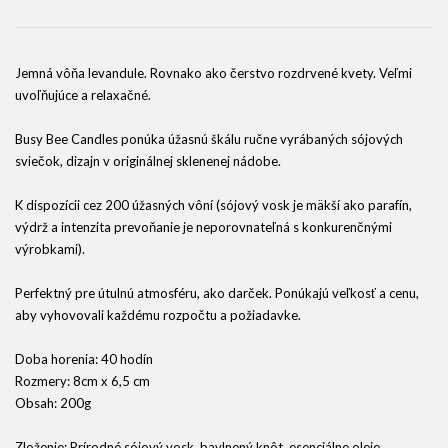
Jemná vôňa levandule. Rovnako ako čerstvo rozdrvené kvety. Veľmi
uvoľňujúce a relaxačné.
Busy Bee Candles ponúka úžasnú škálu ručne vyrábaných sójových
sviečok, dizajn v originálnej sklenenej nádobe.
K dispozícii cez 200 úžasných vôní (sójový vosk je mäkší ako parafín,
výdrž a intenzita prevoňanie je neporovnateľná s konkurenčnými
výrobkami).
Perfektný pre útulnú atmosféru, ako darček. Ponúkajú veľkosť a cenu,
aby vyhovovali každému rozpočtu a požiadavke.
Doba horenia: 40 hodín
Rozmery: 8cm x 6,5 cm
Obsah: 200g
Zloženie: Prírodné sójový vosk, bavlnený knôt, esenciálne oleje.