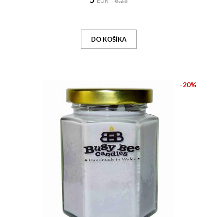
EUR
6.25
-20%