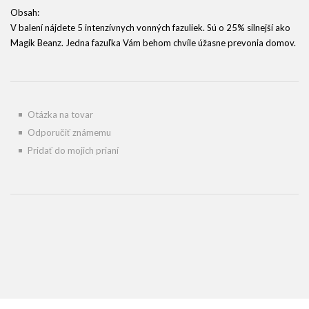
Obsah:
V balení nájdete 5 intenzívnych vonných fazuliek. Sú o 25% silnejší ako
Magik Beanz. Jedna fazuľka Vám behom chvíle úžasne prevonia domov.
Otázka na tovar
Odporučiť známemu
Pridať do mojich prianí