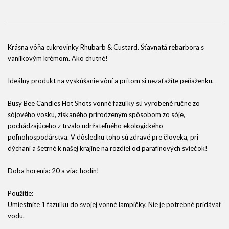
Krásna vôňa cukrovinky Rhubarb & Custard. Šťavnatá rebarbora s
vanilkovým krémom. Ako chutné!
Ideálny produkt na vyskúšanie vôní a pritom si nezaťažíte peňaženku.
Busy Bee Candles Hot Shots vonné fazuľky sú vyrobené ručne zo
sójového vosku, získaného prirodzeným spôsobom zo sóje,
pochádzajúceho z trvalo udržateľného ekologického
poľnohospodárstva. V dôsledku toho sú zdravé pre človeka, pri
dýchaní a šetrné k našej krajine na rozdiel od parafínových sviečok!
Doba horenia: 20 a viac hodín!
Použitie:
Umiestnite 1 fazuľku do svojej vonné lampičky. Nie je potrebné pridávať
vodu.