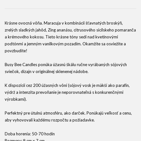
Krásne ovocná vôňa. Maracuja v kombinácii šťavnatých broskýň,
zrelých sladkých jahôd, Zing ananásu, citrusového sicílskeho pomaranča
a krémového kokosu. Tieto krásne tóny sedí nad kvetinovými
podtónmi a jemným vanilkovým pozadím. Okamžite sa osviežite a
povzbudíte!
Busy Bee Candles ponúka úžasnú škálu ručne vyrábaných sójových
sviečok, dizajn v originálnej sklenenej nádobe.
K dispozícii cez 200 úžasných vôní (sójový vosk je mäkší ako parafín,
výdrž a intenzita prevoňanie je neporovnateľná s konkurenčnými
výrobkami).
Perfektný pre útulnú atmosféru, ako darček. Ponúkajú veľkosť a cenu,
aby vyhovovali každému rozpočtu a požiadavke.
Doba horenia: 50-70 hodín
Rozmery: 9 cm x 7 cm