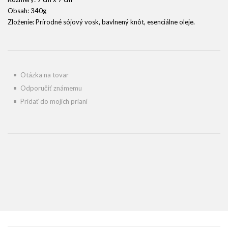
Obsah: 340g
Zloženie: Prírodné sójový vosk, bavlnený knôt, esenciálne oleje.
Otázka na tovar
Odporučiť známemu
Pridať do mojich prianí