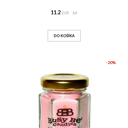
11.2
EUR
14
-20%