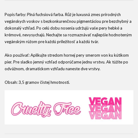
Popis farby: Plná fuchsiová farba. Růž je luxusná zmes prírodných
vegánskych voskov s bezkonkurenčnou pigmentáciou pre bezchybný a
dokonalý vzhľad. Po celú dobu nosenia udržujú vaše pery hebké a
krémové, nevysychajú. Nechajte sa rozmaznávať najlepšie hodnoteným
vegánským rúžom pre každú príležitosť a každú tvár.
Ako používať: Aplikujte stredom hornej pery smerom von ku kútikom
pier. Pre sladko jemný vzhľad odporúčame jednu vrstvu. Ak túžite po
odvážnom, dramatickom vzhľadu naneste dve vrstvy.
Obsah: 3,5 gramov čistej hmotnosti.