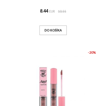
8.44
EUR
10.55
-20%