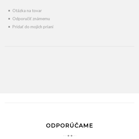
Otázka na tovar
Odporučiť známemu
Pridať do mojich prianí
ODPORÚČAME