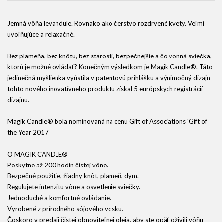
Jemná vôňa levandule. Rovnako ako čerstvo rozdrvené kvety. Veľmi
uvoľňujúce a relaxačné.
Bez plameňa, bez knôtu, bez starostí, bezpečnejšie a čo vonná sviečka,
ktorú je možné ovládať? Konečným výsledkom je Magik Candle®. Táto
jedinečná myšlienka vyústila v patentovú prihlášku a výnimočný dizajn
tohto nového inovatívneho produktu získal 5 európskych registrácií
dizajnu.
Magik Candle® bola nominovaná na cenu Gift of Associations 'Gift of
the Year 2017
O MAGIK CANDLE®
Poskytne až 200 hodín čistej vône.
Bezpečné použitie, žiadny knôt, plameň, dym.
Regulujete intenzitu vône a osvetlenie sviečky.
Jednoduché a komfortné ovládanie.
Vyrobené z prírodného sójového vosku.
Čoskoro v predaji čistej obnoviteľnej oleja, aby ste opäť oživili vôňu