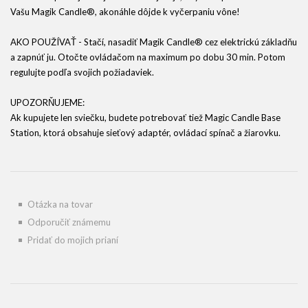
Vašu Magik Candle®, akonáhle dôjde k vyčerpaniu vône!
AKO POUŽÍVAŤ - Stačí, nasadiť Magik Candle® cez elektrickú základňu
a zapnúť ju. Otočte ovládačom na maximum po dobu 30 min. Potom
regulujte podľa svojich požiadaviek.
UPOZORŇUJEME:
Ak kupujete len sviečku, budete potrebovať tiež Magic Candle Base
Station, ktorá obsahuje sieťový adaptér, ovládací spínač a žiarovku.
Otázka na tovar
Odporučiť známemu
Pridať do mojich prianí