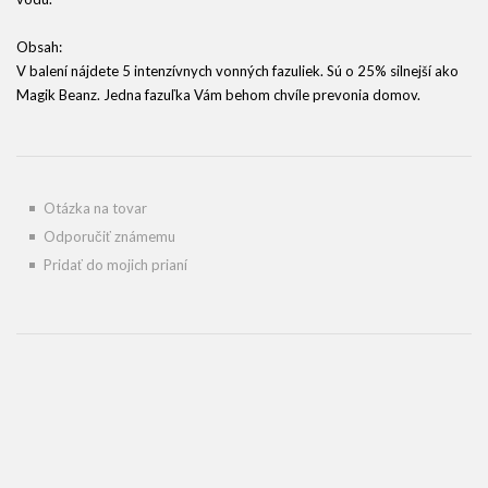
Obsah:
V balení nájdete 5 intenzívnych vonných fazuliek. Sú o 25% silnejší ako
Magik Beanz. Jedna fazuľka Vám behom chvíle prevonia domov.
Otázka na tovar
Odporučiť známemu
Pridať do mojich prianí