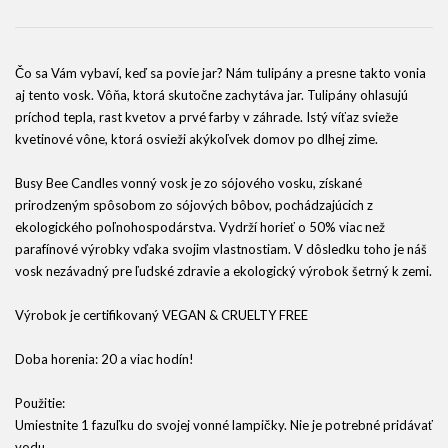
Čo sa Vám vybaví, keď sa povie jar? Nám tulipány a presne takto vonia
aj tento vosk. Vôňa, ktorá skutočne zachytáva jar. Tulipány ohlasujú
príchod tepla, rast kvetov a prvé farby v záhrade. Istý víťaz svieže
kvetinové vône, ktorá osvieži akýkoľvek domov po dlhej zime.
Busy Bee Candles vonný vosk je zo sójového vosku, získané
prirodzeným spôsobom zo sójových bôbov, pochádzajúcich z
ekologického poľnohospodárstva. Vydrží horieť o 50% viac než
parafínové výrobky vďaka svojim vlastnostiam. V dôsledku toho je náš
vosk nezávadný pre ľudské zdravie a ekologický výrobok šetrný k zemi.
Výrobok je certifikovaný VEGAN & CRUELTY FREE
Doba horenia: 20 a viac hodín!
Použitie:
Umiestnite 1 fazuľku do svojej vonné lampičky. Nie je potrebné pridávať
vodu.